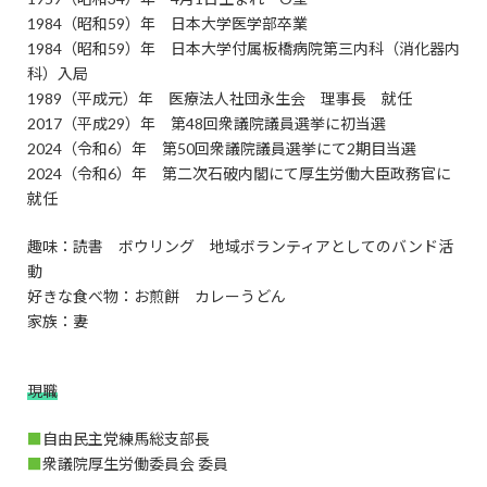
1984（昭和59）年 日本大学医学部卒業
1984（昭和59）年 日本大学付属板橋病院第三内科（消化器内
科）入局
1989（平成元）年 医療法人社団永生会 理事長 就任
2017（平成29）年 第48回衆議院議員選挙に初当選
2024（令和6）年 第50回衆議院議員選挙にて2期目当選
2024（令和6）年 第二次石破内閣にて厚生労働大臣政務官に
就任
趣味：読書 ボウリング 地域ボランティアとしてのバンド活
動
好きな食べ物：お煎餅 カレーうどん
家族：妻
現職
■
自由民主党練馬総支部長
■
衆議院厚生労働委員会 委員