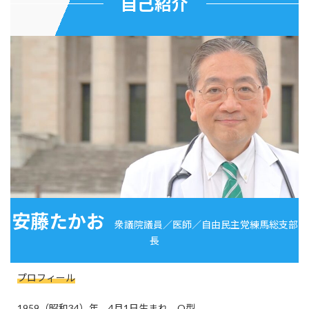
自己紹介
安藤たかお
衆議院議員／医師／自由民主党練馬総支部
長
プロフィール
1959（昭和34）年 4月1日生まれ O型