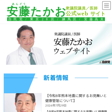
コ
ナ
ン
ビ
テ
ゲ
ン
ー
ツ
シ
へ
ョ
ス
ン
キ
に
ッ
移
プ
動
新着情報
【令和8年熊本地震に関するお見舞いと
健康管理について】
2026年7月29日
【令和8年熊本地震に関するお見舞いと健康管