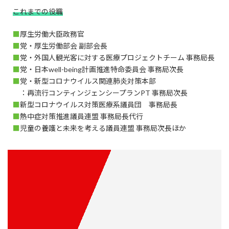
これまでの役職
■
厚生労働大臣政務官
■
党・厚生労働部会 副部会長
■
党・外国人観光客に対する医療プロジェクトチーム 事務局長
■
党・日本well-being計画推進特命委員会 事務局次長
■
党・新型コロナウイルス関連肺炎対策本部
：再流行コンティンジェンシープランPT 事務局次長
■
新型コロナウイルス対策医療系議員団 事務局長
■
熱中症対策推進議員連盟 事務局長代行
■
児童の養護と未来を考える議員連盟 事務局次長ほか