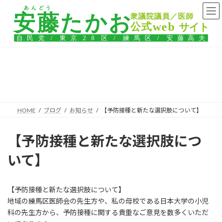
コ
ナ
ン
ビ
テ
ゲ
ン
ー
ツ
シ
へ
ョ
ス
ン
ブログ
キ
に
ッ
移
プ
動
HOME
ブログ
お知らせ
【予防接種と新たな選択肢について】
【予防接種と新たな選択肢につ
いて】
【予防接種と新たな選択肢について】
地域の練馬区医師会の先生方や、私の母校である日本大学の小児
科の先生方から、予防接種に関する貴重なご意見を数多くいただ