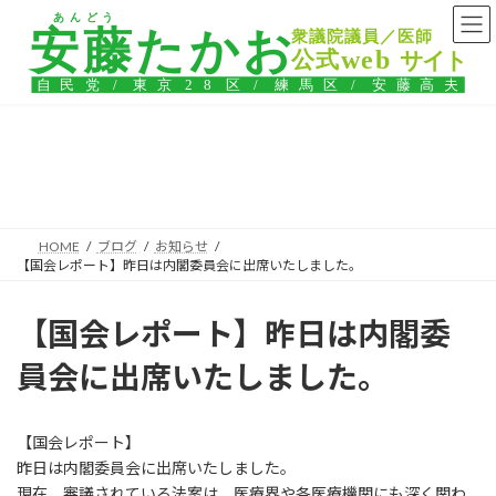
コ
ナ
ン
ビ
テ
ゲ
ン
ー
ツ
シ
へ
ョ
ス
ン
ブログ
キ
に
ッ
移
プ
動
HOME
ブログ
お知らせ
【国会レポート】昨日は内閣委員会に出席いたしました。
【国会レポート】昨日は内閣委
員会に出席いたしました。
【国会レポート】
昨日は内閣委員会に出席いたしました。
現在、審議されている法案は、医療界や各医療機関にも深く関わ