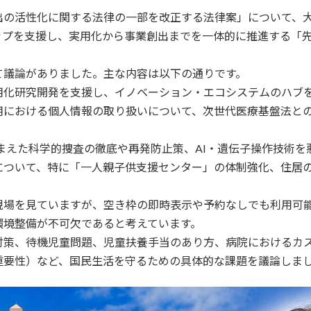
出の活性化に関する法律の一部を改正する法律案」について、
ップを支援し、実用化から事業創出までを一体的に推進する「
て議論がありました。主な内容は以下の通りです。
用化研究開発を支援し、イノベーション・エコシステムのハブ
用における個人情報の取り扱いについて、次世代医療基盤法と
まえた科学的捜査の徹底や再発防止策、AI・遺伝子操作技術を
について、特に「一人親子供支援センター」の体制強化、住居
現場を見ていますが、空き枠の即時表示や予約なしでも利用可
環境整備が不可欠であると考えています。
対策、待機児童問題、児童扶養手当のあり方、病院におけるカ
重要性）など、国民生活を守るための具体的な課題を議論しま