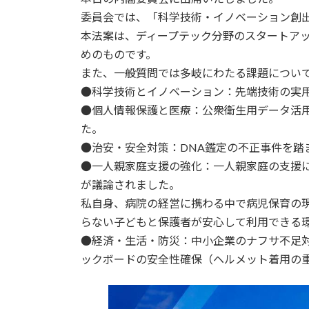
委員会では、「科学技術・イノベーション創
本法案は、ディープテック分野のスタートア
めのものです。
また、一般質問では多岐にわたる課題につい
●科学技術とイノベーション：先端技術の実
●個人情報保護と医療：公衆衛生用データ活
た。
●治安・安全対策：DNA鑑定の不正事件を踏
●一人親家庭支援の強化：一人親家庭の支援
が議論されました。
私自身、病院の経営に携わる中で病児保育の
らない子どもと保護者が安心して利用できる
●経済・生活・防災：中小企業のナフサ不足
ックボードの安全性確保（ヘルメット着用の