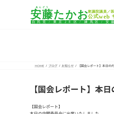
コ
ナ
ン
ビ
テ
ゲ
ン
ー
ツ
シ
へ
ョ
ス
ン
キ
に
ッ
移
プ
動
HOME
ブログ
お知らせ
【国会レポート】本日の
【国会レポート】本日
【国会レポート】
本日の内閣委員会に出席いたしました。