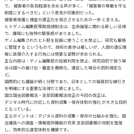
で、 被害者の負担軽減を求める声が多く、「被害者の尊厳を守る
制度にするべきだ」という意見が印象的だった。
被害者保護と捜査の適正化を両立させるための一歩 と言える。
ヒトゲノム編集胚等取扱規制法は、生命倫理に関わる新しい法律
で、議場にも独特の緊張感がありました。
ゲノム編集されたヒト胚を妊娠に使うことを禁止し、研究も厳格
に管理する というもので、技術の進歩は著しいが、人間の遺伝情
報に直接介入する行為には慎重な姿勢が求められる。
主な内容は：ゲノム編集胚の妊娠利用を禁止、研究目的で扱う場
合は国への届け出・審査を義務化、違反した場合の罰則規定な
ど。
国際的にも議論が続く分野であり、日本としての倫理的な線引き
を明確にする重要な法律だと感じました。
国立国会図書館法・支部図書館法改正の今回の改正は、
デジタル時代に対応した資料収集・保存体制の強化 が大きな目的
となっている。
主なポイントは：デジタル資料の収集・保存の仕組みを強化、国
会議員への調査・情報提供機能の充実 支部図書館の役割を整理
し、効率的な運営体制を構築です。