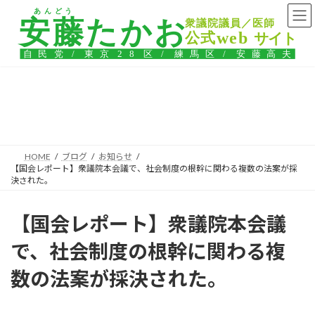
コ
ナ
ン
ビ
テ
ゲ
ン
ー
ツ
シ
へ
ョ
ス
ン
ブログ
キ
に
ッ
移
プ
動
HOME
ブログ
お知らせ
【国会レポート】衆議院本会議で、社会制度の根幹に関わる複数の法案が採
決された。
【国会レポート】衆議院本会議
で、社会制度の根幹に関わる複
数の法案が採決された。