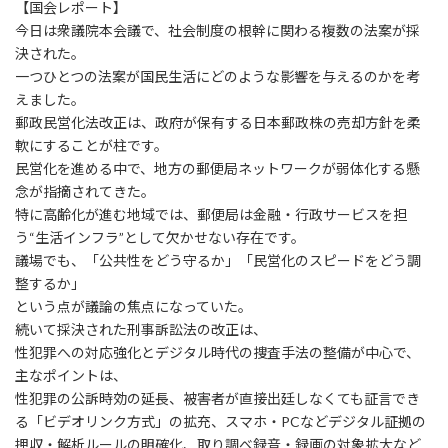
【国会レポート】
今日は衆議院本会議で、社会制度の根幹に関わる複数の法案が採
決された。
一つひとつの法案が国民生活にどのような影響を与えるのかを考
えました。
郵政民営化法改正は、政府が保有する日本郵政株の売却方針を柔
軟にすることが柱です。
民営化を進める中で、地方の郵便局ネットワークが弱体化する懸
念が指摘されてきた。
特に高齢化が進む地域では、郵便局は金融・行政サービスを担
う“生活インフラ”として欠かせない存在です。
議場でも、「公共性をどう守るか」「民営化のスピードをどう調
整するか」
という点が議論の焦点になっていた。
続いて採決された刑事訴訟法の改正は、
性犯罪への対応強化とデジタル時代の捜査手法の整備が中心で、
主なポイントは、
性犯罪の公訴時効の延長、被害者が直接出廷しなくても証言でき
る「ビデオリンク方式」の拡充、スマホ・PCなどデジタル証拠の
押収・解析ルールの明確化、取り調べ録音・録画の対象拡大など