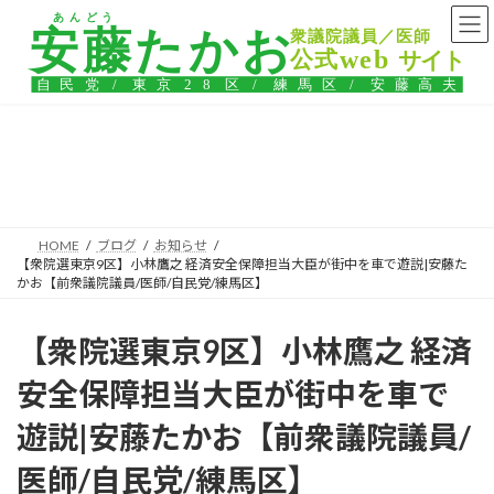
コ
ナ
ン
ビ
テ
ゲ
ン
ー
ツ
シ
へ
ョ
ス
ン
ブログ
キ
に
ッ
移
プ
動
HOME
ブログ
お知らせ
【衆院選東京9区】小林鷹之 経済安全保障担当大臣が街中を車で遊説|安藤た
かお【前衆議院議員/医師/自民党/練馬区】
【衆院選東京9区】小林鷹之 経済
安全保障担当大臣が街中を車で
遊説|安藤たかお【前衆議院議員/
医師/自民党/練馬区】