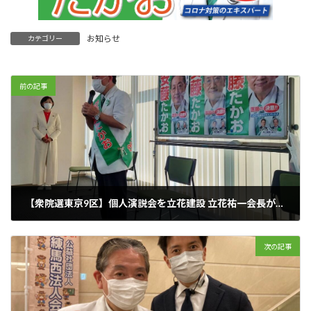
お知らせ
カテゴリー
前の記事
【衆院選東京9区】個人演説会を立花建設 立花祐一会長がご主催|安藤たかお【前衆議院議員/医師/自民党/練馬区】
2021年10月29日
次の記事