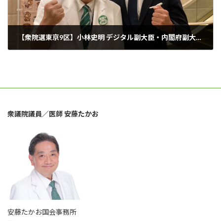
【衆院選東京9区】小林史明 デジタル副大臣・内閣府副大臣にお越しいただき、個人演説会を開催|安藤たかお【前衆議院議員/医師/自民党/練馬区】
2021年10月29日
衆議院議員／医師 安藤たかお
安藤たかお国会事務所