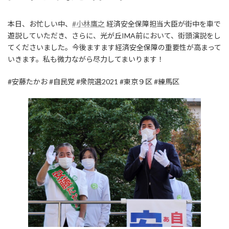
本日、お忙しい中、
#小林鷹之
経済安全保障担当大臣が街中を車で
遊説していただき、さらに、光が丘IMA前において、街頭演説をし
てくださいました。今後ますます経済安全保障の重要性が高まって
いきます。私も微力ながら尽力してまいります！
#安藤たかお #自民党 #衆院選2021 #東京９区 #練馬区