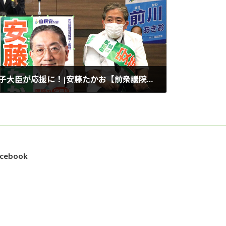
【衆院選東京9区】野田聖子大臣が応援に！|安藤たかお【前衆議院議員/医師/自民党/練馬区】
cebook