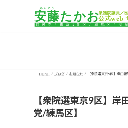
コ
ナ
ン
ビ
テ
ゲ
ン
ー
ツ
シ
へ
ョ
ス
ン
キ
に
ッ
移
プ
動
HOME
ブログ
お知らせ
【衆院選東京9区】岸田総
【衆院選東京9区】岸田
党/練馬区】