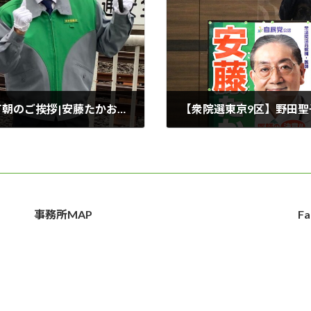
【衆院選東京9区】上石神井駅におきまして朝のご挨拶|安藤たかお【前衆議院議員/医師/自民党/練馬区】
2021年10月26日
事務所MAP
Fa