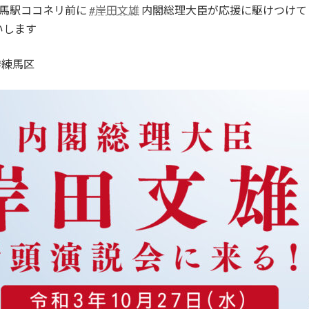
練馬駅ココネリ前に
#岸田文雄
内閣総理大臣が応援に駆けつけて
いします
 #練馬区