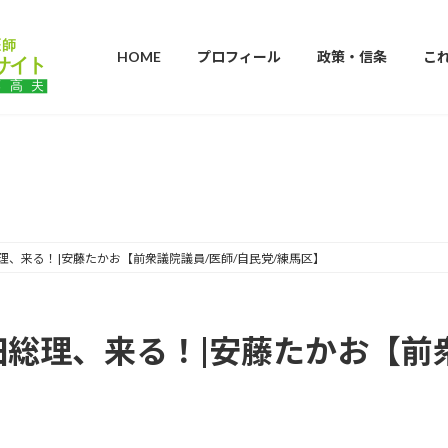
HOME
プロフィール
政策・信条
こ
ブログ
理、来る！|安藤たかお【前衆議院議員/医師/自民党/練馬区】
総理、来る！|安藤たかお【前衆