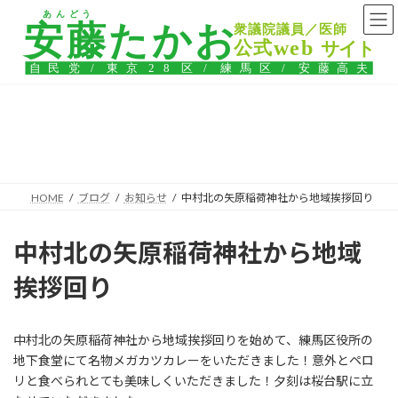
コ
ナ
ン
ビ
テ
ゲ
ン
ー
ツ
シ
へ
ョ
ス
ン
ブログ
キ
に
ッ
移
プ
動
HOME
ブログ
お知らせ
中村北の矢原稲荷神社から地域挨拶回り
中村北の矢原稲荷神社から地域
挨拶回り
中村北の矢原稲荷神社から地域挨拶回りを始めて、練馬区役所の
地下食堂にて名物メガカツカレーをいただきました！意外とペロ
リと食べられとても美味しくいただきました！夕刻は桜台駅に立