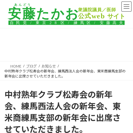
コ
ナ
ン
ビ
テ
ゲ
ン
ー
ツ
シ
へ
ョ
ス
ン
ブログ
キ
に
ッ
移
プ
動
HOME
ブログ
お知らせ
中村熟年クラブ松寿会の新年会、練馬西法人会の新年会、東米商練馬支部の
新年会に出席させていただきました。
中村熟年クラブ松寿会の新年
会、練馬西法人会の新年会、東
米商練馬支部の新年会に出席さ
せていただきました。