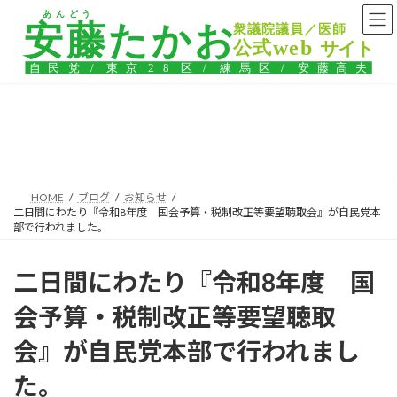
コ
ナ
ン
ビ
テ
ゲ
ン
ー
ツ
シ
へ
ョ
ス
ン
ブログ
キ
に
ッ
移
プ
動
HOME
ブログ
お知らせ
二日間にわたり『令和8年度 国会予算・税制改正等要望聴取会』が自民党本
部で行われました。
二日間にわたり『令和8年度 国
会予算・税制改正等要望聴取
会』が自民党本部で行われまし
た。