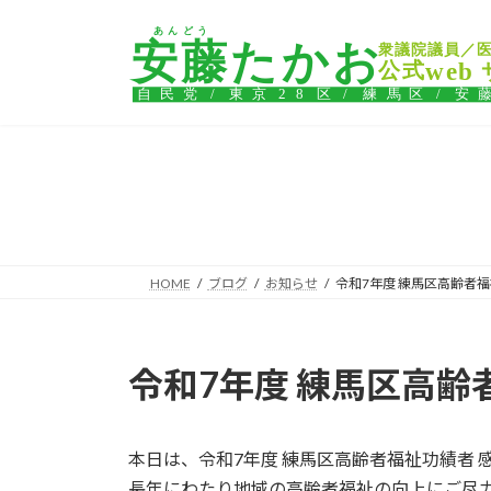
コ
ナ
ン
ビ
テ
ゲ
ン
ー
ツ
シ
へ
ョ
ス
ン
キ
に
ッ
移
プ
動
HOME
ブログ
お知らせ
令和7年度 練馬区高齢者
令和7年度 練馬区高齢
本日は、令和7年度 練馬区高齢者福祉功績者
長年にわたり地域の高齢者福祉の向上にご尽