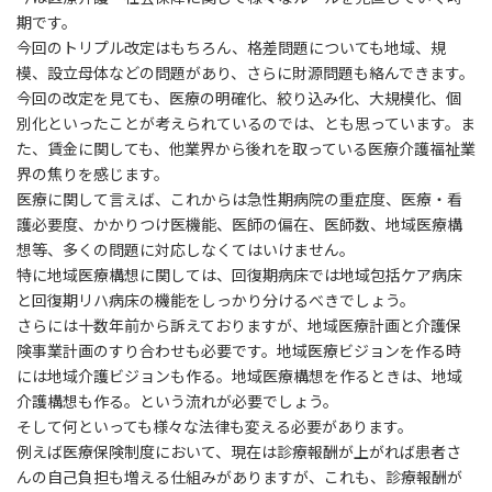
期です。
今回のトリプル改定はもちろん、格差問題についても地域、規
模、設立母体などの問題があり、さらに財源問題も絡んできます。
今回の改定を見ても、医療の明確化、絞り込み化、大規模化、個
別化といったことが考えられているのでは、とも思っています。ま
た、賃金に関しても、他業界から後れを取っている医療介護福祉業
界の焦りを感じます。
医療に関して言えば、これからは急性期病院の重症度、医療・看
護必要度、かかりつけ医機能、医師の偏在、医師数、地域医療構
想等、多くの問題に対応しなくてはいけません。
特に地域医療構想に関しては、回復期病床では地域包括ケア病床
と回復期リハ病床の機能をしっかり分けるべきでしょう。
さらには十数年前から訴えておりますが、地域医療計画と介護保
険事業計画のすり合わせも必要です。地域医療ビジョンを作る時
には地域介護ビジョンも作る。地域医療構想を作るときは、地域
介護構想も作る。という流れが必要でしょう。
そして何といっても様々な法律も変える必要があります。
例えば医療保険制度において、現在は診療報酬が上がれば患者さ
んの自己負担も増える仕組みがありますが、これも、診療報酬が