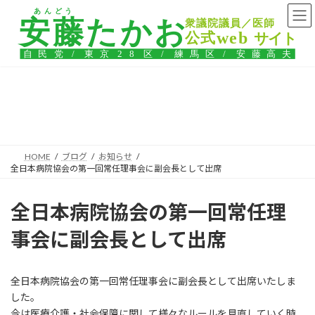
コ
ナ
ン
ビ
テ
ゲ
ン
ー
ツ
シ
へ
ョ
ス
ン
ブログ
キ
に
ッ
移
プ
動
HOME
ブログ
お知らせ
全日本病院協会の第一回常任理事会に副会長として出席
全日本病院協会の第一回常任理
事会に副会長として出席
全日本病院協会の第一回常任理事会に副会長として出席いたしま
した。
今は医療介護・社会保障に関して様々なルールを見直していく時