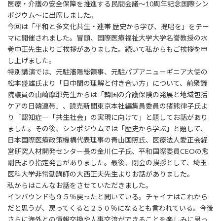
医療・介護の安全保障を推進する民間会議～10周年記念国際シン
ポジウム～に出席しました。
今回は「平和と多文化共生・連帯 歴史から学び、提唱を」をテー
マに開催されました。冒頭、国際医療福祉大学大学名誉教授の水
巻中正先生よりご挨拶がありました。続いて私からもご挨拶を申
し上げました。
特別講演では、元駐瀋陽総領事、元駐パプアニューギニア大使の
松本盛雄氏より「日中間の理解と付き合い方」について、前衆議
院議員の山崎摩耶先生からは「韓国の介護保険の発展と地域包括
ケアの日韓連帯」、読売新聞東京本社編集員委員の猪熊律子氏よ
り「認知症―「共生社会」の実現に向けて」と題してお話があり
ました。その後、シンポジウムでは「歴史から学ぶ」と題して、
日本国際医療政策機構代表理事の青山国照氏、医療法人愛正会経
営研究人材開発センター長の金川仁子氏、平和国際委員CEOの愈
剛氏より指定発言がありました。最後、閉会の挨拶として、埼玉
医科大学非常勤講師の大西正夫先生よりお話がありました。
私からはこんなお話をさせていただきました。
インバウンドも９５％戻ったと聞いている。チャイナはこれから
だと思うが、戻ってくると２５０％になるとも言われている。今後
さらに海外との情報交換や人事交流ができることを楽しみに思っ