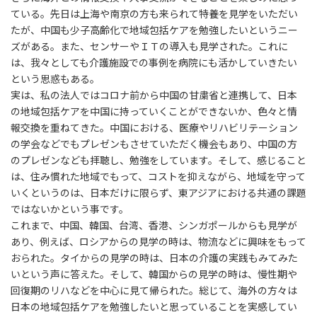
ている。先日は上海や南京の方も来られて特養を見学をいただい
たが、中国も少子高齢化で地域包括ケアを勉強したいというニー
ズがある。また、センサーやＩＴの導入も見学された。これに
は、我々としても介護施設での事例を病院にも活かしていきたい
という思惑もある。
実は、私の法人ではコロナ前から中国の甘粛省と連携して、日本
の地域包括ケアを中国に持っていくことができないか、色々と情
報交換を重ねてきた。中国における、医療やリハビリテーション
の学会などでもプレゼンもさせていただく機会もあり、中国の方
のプレゼンなども拝聴し、勉強をしています。そして、感じること
は、住み慣れた地域でもって、コストを抑えながら、地域を守って
いくというのは、日本だけに限らず、東アジアにおける共通の課題
ではないかという事です。
これまで、中国、韓国、台湾、香港、シンガポールからも見学が
あり、例えば、ロシアからの見学の時は、物流などに興味をもって
おられた。タイからの見学の時は、日本の介護の実践もみてみた
いという声に答えた。そして、韓国からの見学の時は、慢性期や
回復期のリハなどを中心に見て帰られた。総じて、海外の方々は
日本の地域包括ケアを勉強したいと思っていることを実感してい