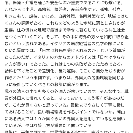
る。医療・介護を通じた安全保障が重要であることにも繋がる。
これからは小児、高齢者、障碍者、産前産後ケア、孤独、孤立、
引きこもり、虐待、いじめ、自殺対策、貧困対策など、地域にはた
くさんの課題がある。これらをどのように地域に落とし込むかが
重要。住み慣れた地域で最後まで幸せに暮らしていける共生社会
をつくっていくこと。そして、その中に海外の方々を如何に取り組
むかという流れである。イタリアの病院経営者の見学の際にいた
だいた質問では、「日本は移民を受け入れるのか」という質問が
あったのだが、イタリアの方からのアドバイスは「日本はやらな
い方が良い」であった。これは１つの失敗があったためである。
給料を下げたことで差別化、反対運動、そこから自分たちの街が
作られたという事例です。つまりは、外国人の労働環境を同じよ
うに設計していくべきとの教訓に繋がります。
我々の法人の中でも多くの外国人が働いています。そんな中で、職
員が外国人に慣れてくると、ほっておいてしまう傾向があるのだ
が、これが良くないと思っている。最後までやさしく丁寧に接し
てあげることが、良い職場環境を作るポイントではないか。岡山
にある法人では１０か国ぐらいの外国人を雇用している話を聞い
ているが、やはり接し方が重要だと聞いている。
最後に、平和の話です。世界情勢も不安定で、直近ではイスラエル