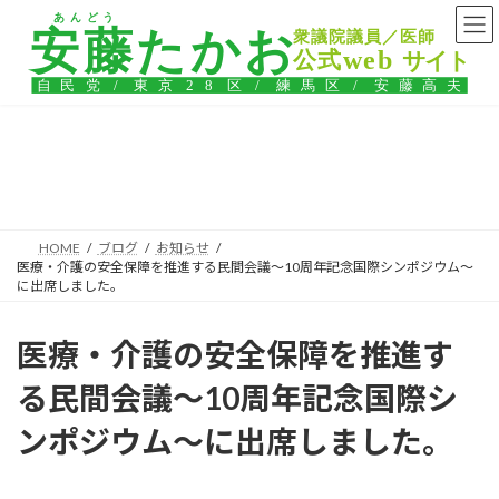
コ
ナ
ン
ビ
テ
ゲ
ン
ー
ツ
シ
へ
ョ
ス
ン
ブログ
キ
に
ッ
移
プ
動
HOME
ブログ
お知らせ
医療・介護の安全保障を推進する民間会議～10周年記念国際シンポジウム～
に出席しました。
医療・介護の安全保障を推進す
る民間会議～10周年記念国際シ
ンポジウム～に出席しました。