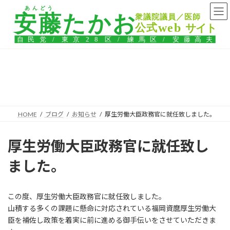
コ
ナ
ン
ビ
テ
ゲ
ン
ー
ツ
シ
へ
ョ
ス
ン
ブログ
キ
に
ッ
移
プ
動
HOME
ブログ
お知らせ
厚生労働大臣政務官に就任致しました。
厚生労働大臣政務官に就任致し
ました。
この度、厚生労働大臣政務官に就任致しました。
山積する多くの課題に懸命に対応されている福岡資麿厚生労働大
臣を補佐し政策を着実に前に進める御手伝いをさせていただきま