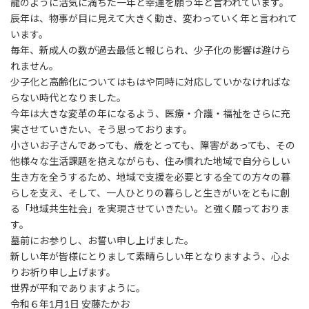
龍のように活気に満ちた一年と幸運を願う年と言われています。
辰年は、物事が目に見えて大きく動き、変わっていく年と言われて
います。
毎年、新成人の数が過去最低と報じられ、少子化の影響は避けら
れません。
少子化と高齢化についてはもはや同時に対応していかなければな
らない時代となりました。
今年は大きな変革の年になるよう、医療・介護・福祉をさらに充
実させていきたい、そう思っております。
小さいお子さんであっても、歳をとっても、障害があっても、その
他様々な生活課題を抱えながらも、住み慣れた地域で自分らしい
生き方を全うするため、地域で支援を必要とする全ての方々の暮
らしを支え、そして、一人ひとりの暮らしと生きがいをともに創
る「地域共生社会」を実現させていきたい。と強く願っておりま
す。
墓前にお参りし、お誓い申し上げました。
新しい年が皆様にとりまして素晴らしい年となりますよう、心よ
りお祈り申し上げます。
世界が平和でありますように。
令和６年1月1日 安藤たかお