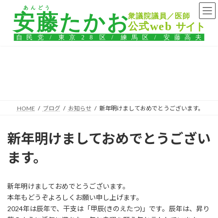
コ
ナ
ン
ビ
テ
ゲ
ン
ー
ツ
シ
へ
ョ
ス
ン
ブログ
キ
に
ッ
移
プ
動
HOME
ブログ
お知らせ
新年明けましておめでとうございます。
新年明けましておめでとうござい
ます。
新年明けましておめでとうございます。
本年もどうぞよろしくお願い申し上げます。
2024年は辰年で、干支は「甲辰(きのえたつ)」です。辰年は、昇り