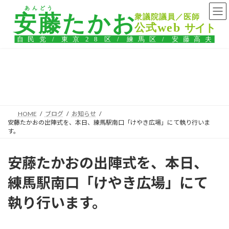
コ
ナ
ン
ビ
テ
ゲ
ン
ー
ツ
シ
へ
ョ
ス
ン
ブログ
キ
に
ッ
移
プ
動
HOME
ブログ
お知らせ
安藤たかおの出陣式を、本日、練馬駅南口「けやき広場」にて執り行いま
す。
安藤たかおの出陣式を、本日、
練馬駅南口「けやき広場」にて
執り行います。