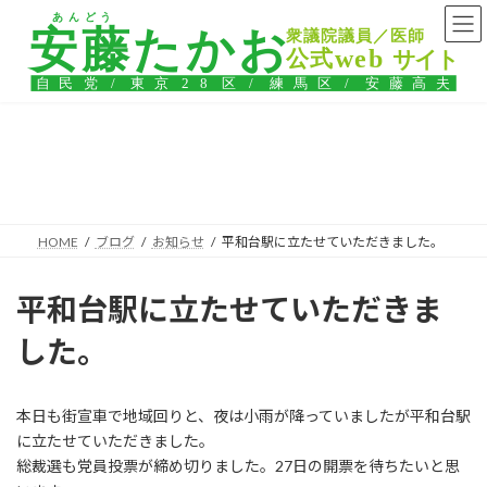
コ
ナ
ン
ビ
テ
ゲ
ン
ー
ツ
シ
へ
ョ
ス
ン
ブログ
キ
に
ッ
移
プ
動
HOME
ブログ
お知らせ
平和台駅に立たせていただきました。
平和台駅に立たせていただきま
した。
本日も街宣車で地域回りと、夜は小雨が降っていましたが平和台駅
に立たせていただきました。
総裁選も党員投票が締め切りました。27日の開票を待ちたいと思