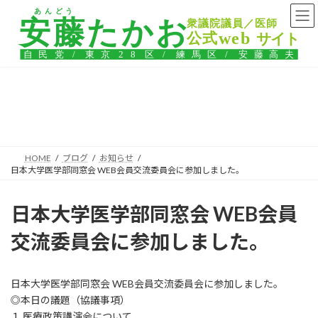
コ
ナ
ン
ビ
テ
ゲ
ン
ー
ツ
シ
へ
ョ
ス
ン
ブログ
キ
に
ッ
移
プ
動
HOME
ブログ
お知らせ
日本大学医学部同窓会 WEB会員交流委員会に参加しました。
日本大学医学部同窓会 WEB会員
交流委員会に参加しました。
日本大学医学部同窓会 WEB会員交流委員会に参加しました。
◎本日の議題（協議事項）
１.医療政策講演会について