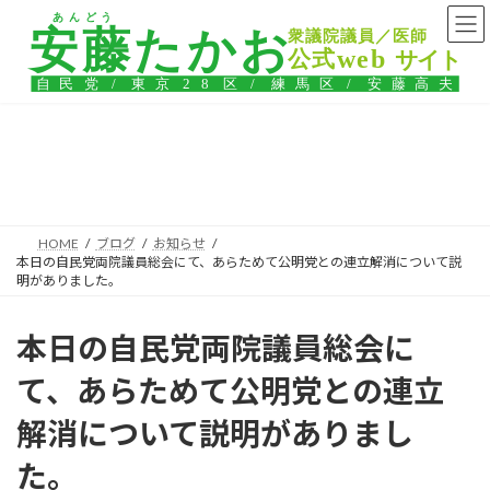
コ
ナ
ン
ビ
テ
ゲ
ン
ー
ツ
シ
へ
ョ
ス
ン
ブログ
キ
に
ッ
移
プ
動
HOME
ブログ
お知らせ
本日の自民党両院議員総会にて、あらためて公明党との連立解消について説
明がありました。
本日の自民党両院議員総会に
て、あらためて公明党との連立
解消について説明がありまし
た。