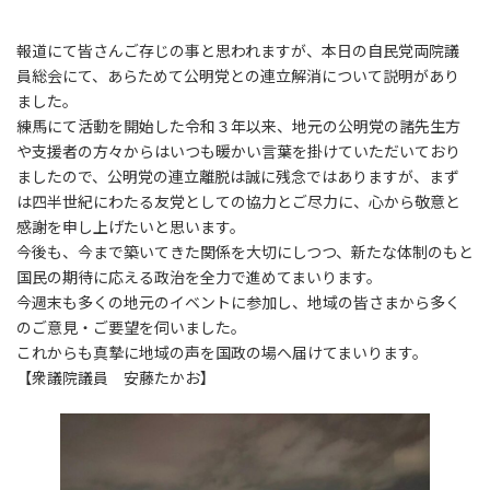
報道にて皆さんご存じの事と思われますが、本日の自民党両院議
員総会にて、あらためて公明党との連立解消について説明があり
ました。
練馬にて活動を開始した令和３年以来、地元の公明党の諸先生方
や支援者の方々からはいつも暖かい言葉を掛けていただいており
ましたので、公明党の連立離脱は誠に残念ではありますが、まず
は四半世紀にわたる友党としての協力とご尽力に、心から敬意と
感謝を申し上げたいと思います。
今後も、今まで築いてきた関係を大切にしつつ、新たな体制のもと
国民の期待に応える政治を全力で進めてまいります。
今週末も多くの地元のイベントに参加し、地域の皆さまから多く
のご意見・ご要望を伺いました。
これからも真摯に地域の声を国政の場へ届けてまいります。
【衆議院議員 安藤たかお】