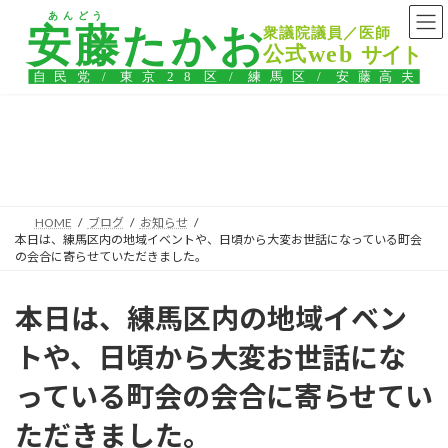
コ
ナ
ン
ビ
テ
ゲ
ン
ー
ツ
シ
へ
ョ
ス
ン
ブログ
キ
に
ッ
移
プ
動
HOME
ブログ
お知らせ
本日は、練馬区内の地域イベントや、日頃から大変お世話になっている町会
の会合に寄らせていただきました。
本日は、練馬区内の地域イベン
トや、日頃から大変お世話にな
っている町会の会合に寄らせてい
ただきました。