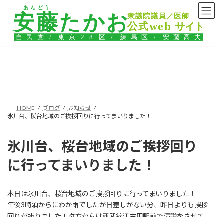
コ
ナ
ン
ビ
テ
ゲ
ン
ー
ツ
シ
へ
ョ
ス
ン
ブログ
キ
に
ッ
移
プ
動
HOME
ブログ
お知らせ
氷川台、桜台地域のご挨拶回りに行ってまいりました！
氷川台、桜台地域のご挨拶回り
に行ってまいりました！
本日は氷川台、桜台地域のご挨拶回りに行ってまいりました！
午後3時頃からにわか雨でしたが日差しがない分、昨日よりも挨拶
回りが捗りました！夕方からは西武線江古田駅前で演説をさせて