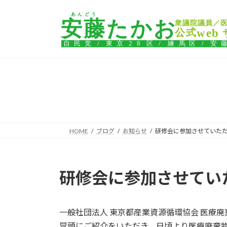
コ
ナ
ン
ビ
テ
ゲ
ン
ー
ツ
シ
へ
ョ
ス
ン
キ
に
ッ
移
プ
動
HOME
ブログ
お知らせ
研修会に参加させていた
研修会に参加させてい
一般社団法人 東京都産業資源循環協会 医療
冒頭にご紹介をいただき、日頃より医療廃棄