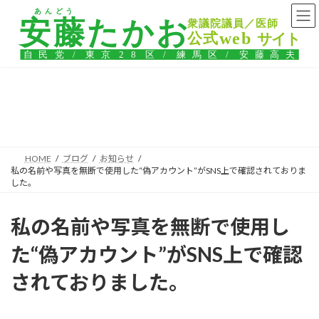
コ
ナ
ン
ビ
テ
ゲ
ン
ー
ツ
シ
へ
ョ
ス
ン
ブログ
キ
に
ッ
移
プ
動
HOME
ブログ
お知らせ
私の名前や写真を無断で使用した“偽アカウント”がSNS上で確認されておりま
した。
私の名前や写真を無断で使用し
た“偽アカウント”がSNS上で確認
されておりました。