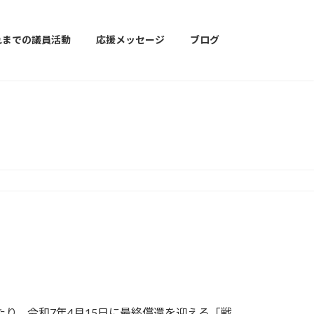
れまでの議員活動
応援メッセージ
ブログ
り、令和7年4月15日に最終償還を迎える「戦