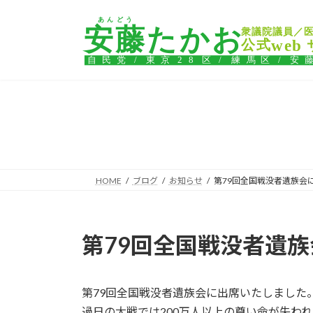
コ
ナ
ン
ビ
テ
ゲ
ン
ー
ツ
シ
へ
ョ
ス
ン
キ
に
ッ
移
プ
動
HOME
ブログ
お知らせ
第79回全国戦没者遺族会
第79回全国戦没者遺
第79回全国戦没者遺族会に出席いたしました
過日の大戦では200万人以上の尊い命が失わ