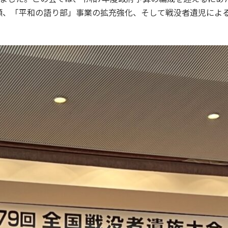
額、「平和の語り部」事業の拡充強化、そして戦没者遺児によ