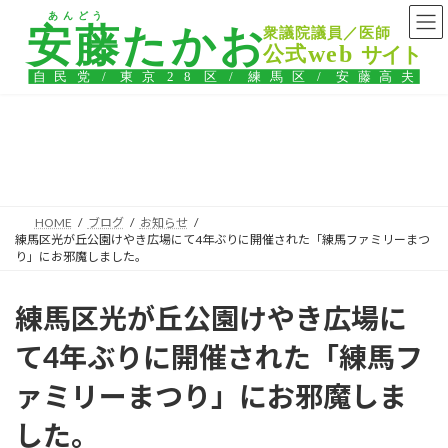
コ
ナ
ン
ビ
テ
ゲ
ン
ー
ツ
シ
へ
ョ
ス
ン
ブログ
キ
に
ッ
移
プ
動
HOME
ブログ
お知らせ
練馬区光が丘公園けやき広場にて4年ぶりに開催された「練馬ファミリーまつ
り」にお邪魔しました。
練馬区光が丘公園けやき広場に
て4年ぶりに開催された「練馬フ
ァミリーまつり」にお邪魔しま
した。