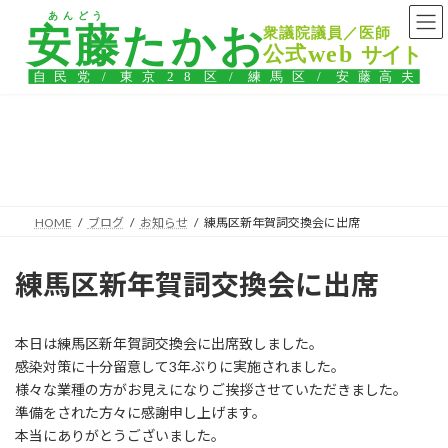
コ
ナ
ン
ビ
テ
ゲ
ン
ー
ツ
シ
へ
ョ
ス
ン
ブログ
キ
に
ッ
移
プ
動
HOME
ブログ
お知らせ
練馬区新年賀詞交換会に出席
練馬区新年賀詞交換会に出席
本日は練馬区新年賀詞交換会に出席致しました。
感染対策に十分留意して3年ぶりに実施されました。
様々な業種の方がお見えになりご挨拶させていただきました。
準備をされた方々に感謝申し上げます。
本当にありがとうございました。