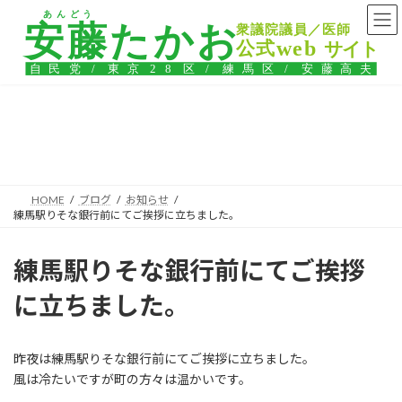
コ
ナ
ン
ビ
テ
ゲ
ン
ー
ツ
シ
へ
ョ
ス
ン
ブログ
キ
に
ッ
移
プ
動
HOME
ブログ
お知らせ
練馬駅りそな銀行前にてご挨拶に立ちました。
練馬駅りそな銀行前にてご挨拶
に立ちました。
昨夜は練馬駅りそな銀行前にてご挨拶に立ちました。
風は冷たいですが町の方々は温かいです。