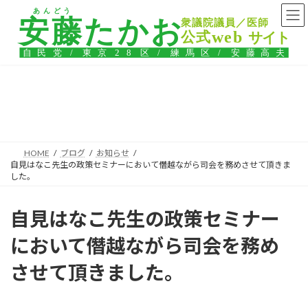
コ
ナ
ン
ビ
テ
ゲ
ン
ー
ツ
シ
へ
ョ
ス
ン
ブログ
キ
に
ッ
移
プ
動
HOME
ブログ
お知らせ
自見はなこ先生の政策セミナーにおいて僭越ながら司会を務めさせて頂きま
した。
自見はなこ先生の政策セミナー
において僭越ながら司会を務め
させて頂きました。