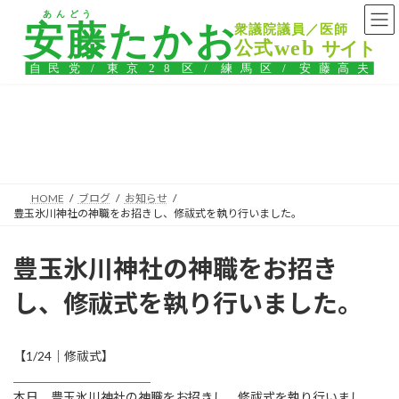
コ
ナ
ン
ビ
テ
ゲ
ン
ー
ツ
シ
へ
ョ
ス
ン
ブログ
キ
に
ッ
移
プ
動
HOME
ブログ
お知らせ
豊玉氷川神社の神職をお招きし、修祓式を執り行いました。
豊玉氷川神社の神職をお招き
し、修祓式を執り行いました。
【1/24｜修祓式】
＿＿＿＿＿＿＿＿＿＿＿
本日、豊玉氷川神社の神職をお招きし、修祓式を執り行いまし