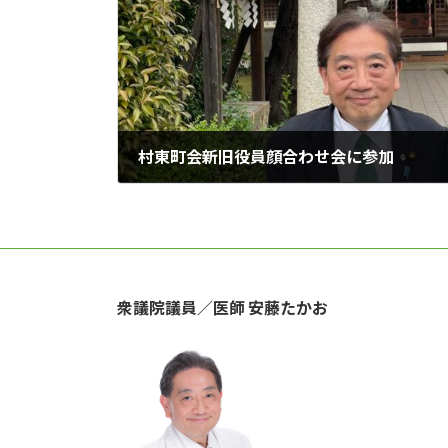
村東町会新旧役員顔合わせ会に参加
2024年5月12日
衆議院議員／医師 安藤たかお