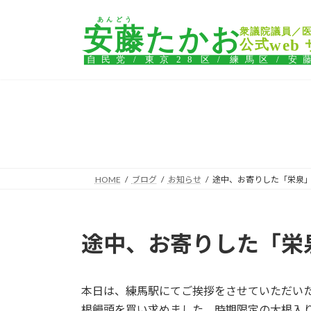
コ
ナ
ン
ビ
テ
ゲ
ン
ー
ツ
シ
へ
ョ
ス
ン
キ
に
ッ
移
プ
動
HOME
ブログ
お知らせ
途中、お寄りした「栄泉
途中、お寄りした「栄
本日は、練馬駅にてご挨拶をさせていただい
根饅頭を買い求めました。時期限定の大根入