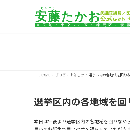
コ
ナ
ン
ビ
テ
ゲ
ン
ー
ツ
シ
へ
ョ
ス
ン
キ
に
ッ
移
プ
動
HOME
ブログ
お知らせ
選挙区内の各地域を回り
選挙区内の各地域を回
本日は午後より選挙区内の各地域を回りなが
思いで各街角で思いの丈を語らせていただき