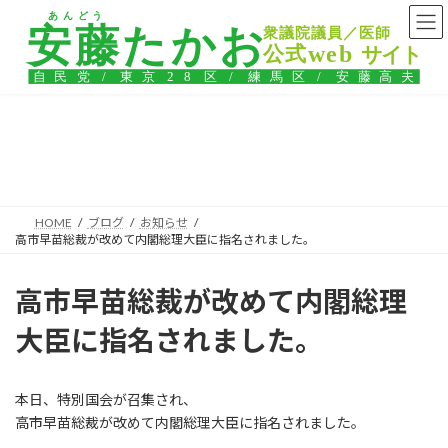
コ
ナ
ン
ビ
テ
ゲ
ン
ー
ツ
シ
へ
ョ
ス
ン
ブログ
キ
に
ッ
移
プ
動
HOME
ブログ
お知らせ
高市早苗総裁が改めて内閣総理大臣に指名されました。
高市早苗総裁が改めて内閣総理
大臣に指名されました。
本日、特別国会が召集され、
高市早苗総裁が改めて内閣総理大臣に指名されました。