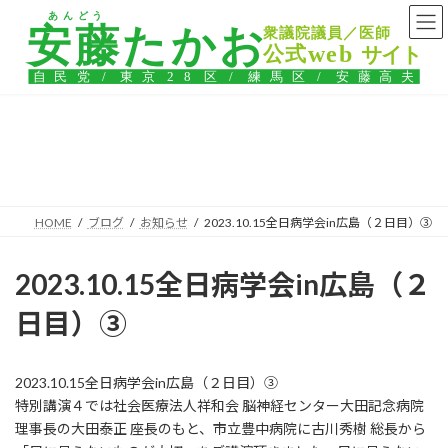
コ
ナ
ン
ビ
テ
ゲ
ン
ー
ツ
シ
へ
ョ
ス
ン
ブログ
キ
に
ッ
移
プ
動
HOME
ブログ
お知らせ
2023.10.15全日病学会in広島（２日目）③
2023.10.15全日病学会in広島（２
日目）③
2023.10.15全日病学会in広島（２日目）③
特別講演４では社会医療法人祥和会 脳神経センター大田記念病院
理事長の大田泰正 座長のもと、市立豊中病院に古川秀樹 総長から