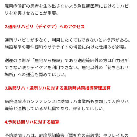
廃用症候群の患者を生み出さないよう急性期医療におけるリハビ
リを充実させることが重要。
2.
通所リハビリ（デイケア）へのアクセス
通所リハビリが少なく、利用したくてもできないという声がある。
施設基準の要件緩和やサテライトの増設に向けた仕組みが必要。
送迎の原則が「居宅から施設」であり送迎範囲外の方は自力通所
できない限りデイケアを利用できない。居宅以外の「待ち合わせ
場所」への送迎も認めてほしい。
3.
訪問リハ・通所リハに対する退院時共同指導管理加算
病院退院時カンファレンスに訪問リハ事業所も参加して入院リハ
職等と連携しているが無償であり、評価してほしい。
4.
予防訪問リハに対する加算
予防訪問リハは、軽度認知障害（認知症の前段階）やフレイルの