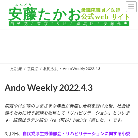
コ
ナ
ン
ビ
テ
ゲ
ン
ー
ツ
シ
へ
ョ
ス
ン
ブログ
キ
に
ッ
移
プ
動
HOME
ブログ
お知らせ
Ando Weekly 2022.4.3
Ando Weekly 2022.4.3
病気やけが等のさまざまな疾患が発症し治療を受けた後、社会復
帰のために行う訓練を総称して「リハビリテーション」といいま
す。語源はラテン語の「re（再び）habiris（適した）」です。
3月9日、
自民党厚生労働部会・リハビリテーションに関する小委